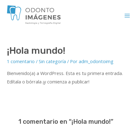
Ir
al
Main
contenido
Men
¡Hola mundo!
1 comentario
/
Sin categoría
/ Por
adm_odontoimg
Bienvenido(a) a WordPress. Esta es tu primera entrada.
Edítala o bórrala ¡y comienza a publicar!
1 comentario en “¡Hola mundo!”