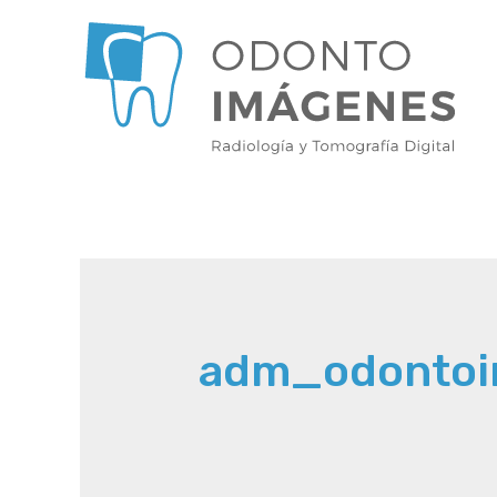
Ir
al
contenido
adm_odonto