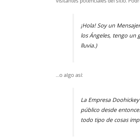
visitantes potenciales del sitio. Pod
¡Hola! Soy un Mensajero
los Ángeles, tengo un g
lluvia.)
…o algo así:
La Empresa Doohickey 
público desde entonce
todo tipo de cosas imp